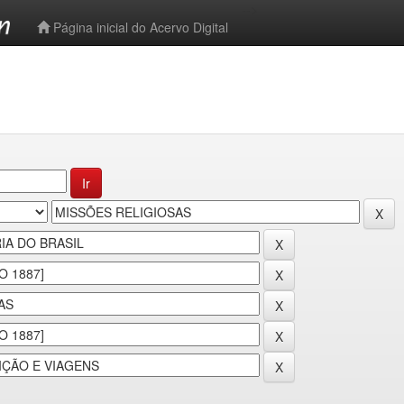
-->
Página inicial do Acervo Digital