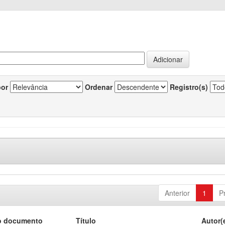
por
Ordenar
Registro(s)
Anterior
1
P
o documento
Título
Autor(