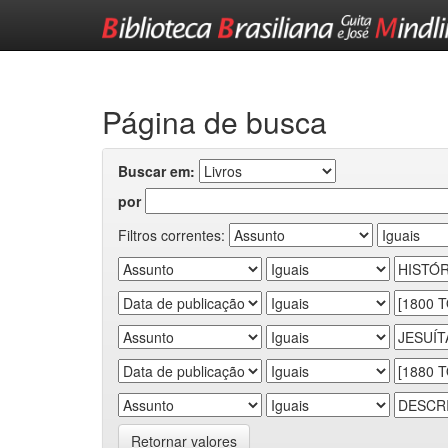
Skip
navigation
Página de busca
Buscar em:
por
Filtros correntes:
Retornar valores