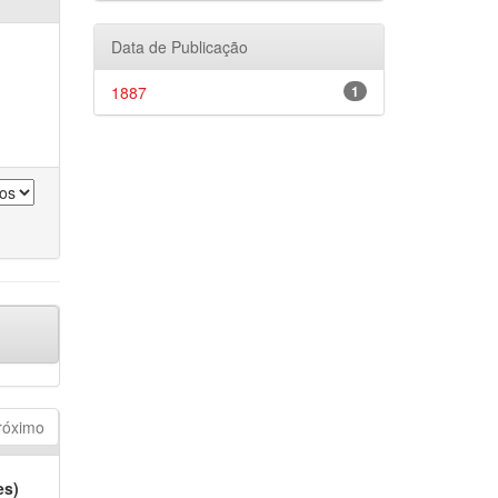
Data de Publicação
1887
1
róximo
es)