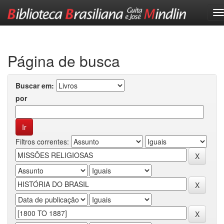
Skip
navigation
Página de busca
Buscar em:
por
Filtros correntes: