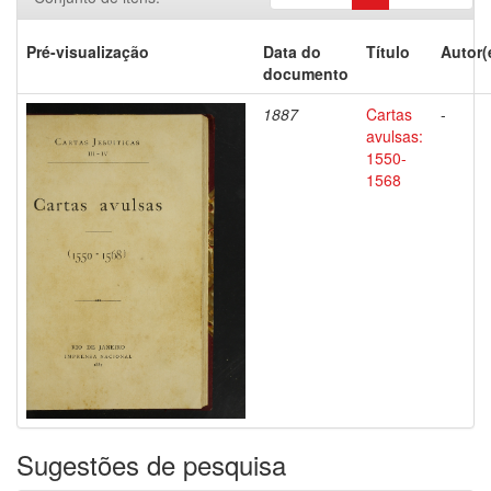
Pré-visualização
Data do
Título
Autor(
documento
1887
Cartas
-
avulsas:
1550-
1568
Sugestões de pesquisa