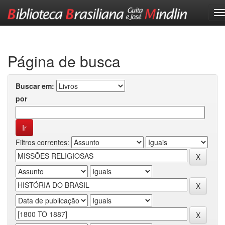
Skip
navigation
Página de busca
Buscar em:
por
Filtros correntes: