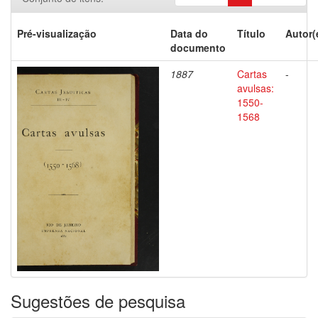
Pré-visualização
Data do
Título
Autor(
documento
1887
Cartas
-
avulsas:
1550-
1568
Sugestões de pesquisa