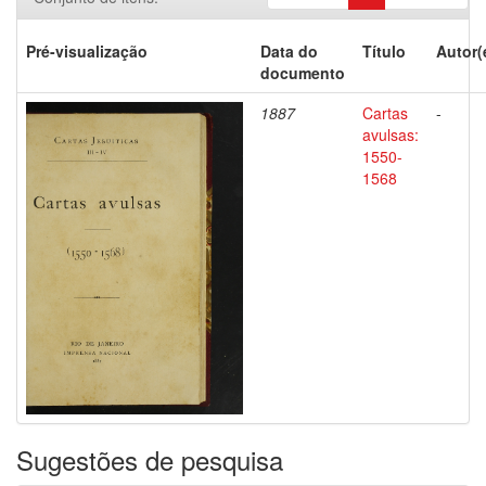
Pré-visualização
Data do
Título
Autor(
documento
1887
Cartas
-
avulsas:
1550-
1568
Sugestões de pesquisa