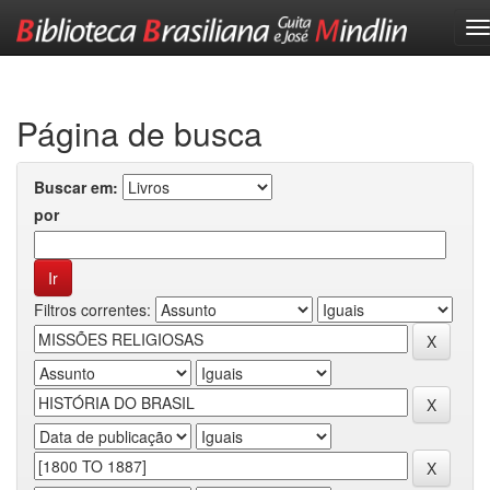
Skip
navigation
Página de busca
Buscar em:
por
Filtros correntes: