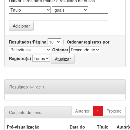
Utilizar filtros para refinar o resultado de busca.
Resultados/Página
|
Ordenar registros por
Ordenar
Registro(s)
Resultado 1-1 de 1.
Anterior
1
Próximo
Conjunto de itens:
Pré-visualização
Data do
Título
Autor(