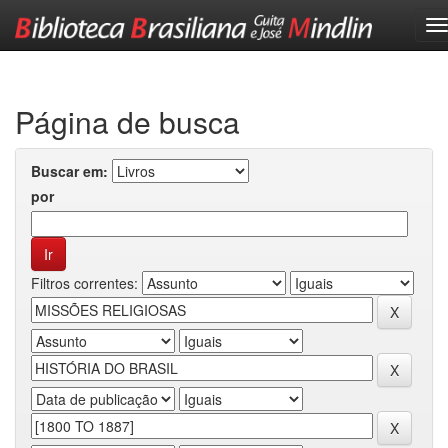
Skip
navigation
Página de busca
Buscar em:
por
Filtros correntes: