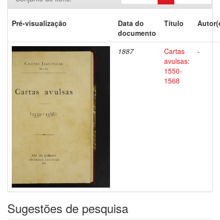
Pré-visualização
Data do
Título
Autor(
documento
1887
Cartas
-
avulsas:
1550-
1568
Sugestões de pesquisa