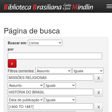
Skip
navigation
Página de busca
Buscar em:
por
Filtros correntes: