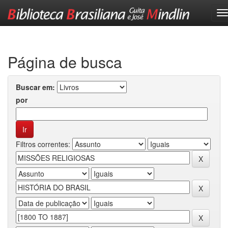
Skip
navigation
Página de busca
Buscar em:
por
Filtros correntes: