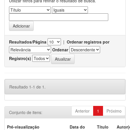
Utilizar filtros para refinar o resultado de busca.
Resultados/Página
|
Ordenar registros por
Ordenar
Registro(s)
Resultado 1-1 de 1.
Anterior
1
Próximo
Conjunto de itens:
Pré-visualização
Data do
Título
Autor(