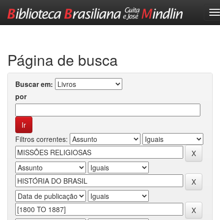
Skip
navigation
Página de busca
Buscar em:
por
Filtros correntes: