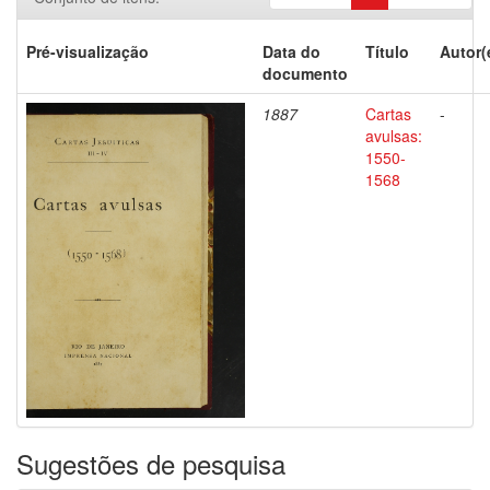
Pré-visualização
Data do
Título
Autor(
documento
1887
Cartas
-
avulsas:
1550-
1568
Sugestões de pesquisa