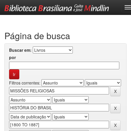
Skip
navigation
Página de busca
Buscar em:
por
Filtros correntes: