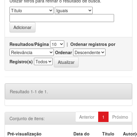
Utilizar filtros para refinar o resultado de busca.
Resultados/Página
|
Ordenar registros por
Ordenar
Registro(s)
Resultado 1-1 de 1.
Anterior
1
Próximo
Conjunto de itens:
Pré-visualização
Data do
Título
Autor(