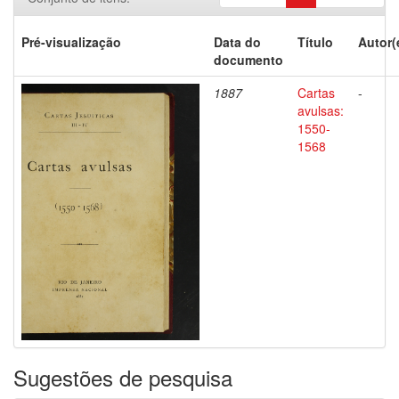
Pré-visualização
Data do
Título
Autor(
documento
1887
Cartas
-
avulsas:
1550-
1568
Sugestões de pesquisa