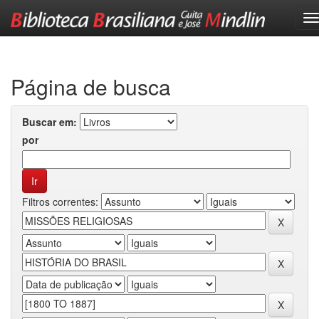
Skip
navigation
Página de busca
Buscar em:
por
Filtros correntes: