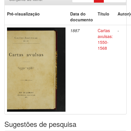
Pré-visualização
Data do
Título
Autor(
documento
1887
Cartas
-
avulsas:
1550-
1568
Sugestões de pesquisa