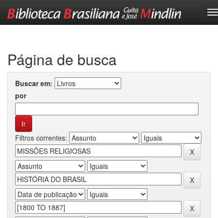
Skip
navigation
Página de busca
Buscar em:
por
Filtros correntes: