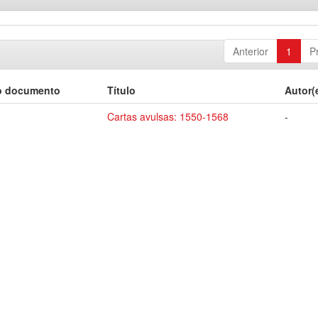
Anterior
1
P
o documento
Título
Autor(
Cartas avulsas: 1550-1568
-