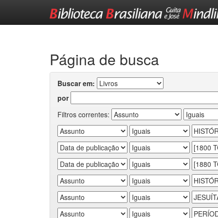
Skip
navigation
Página de busca
Buscar em:
por
Filtros correntes: