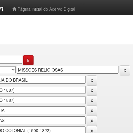
-->
Página inicial do Acervo Digital