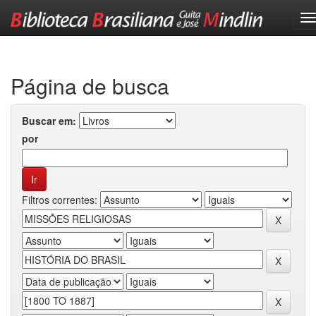
Skip
navigation
Página de busca
Buscar em:
por
Filtros correntes: