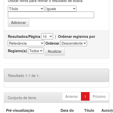
Utilizar filtros para refinar o resultado de busca.
Resultados/Página
|
Ordenar registros por
Ordenar
Registro(s)
Resultado 1-1 de 1.
Anterior
1
Próximo
Conjunto de itens:
Pré-visualização
Data do
Título
Autor(