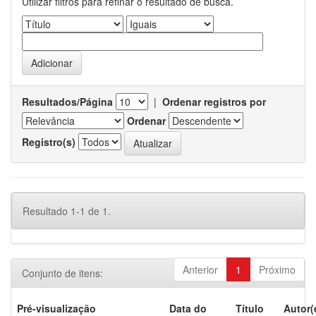
Utilizar filtros para refinar o resultado de busca.
Resultados/Página
|
Ordenar registros por
Ordenar
Registro(s)
Resultado 1-1 de 1.
Anterior
1
Próximo
Conjunto de itens:
Pré-visualização
Data do
Título
Autor(