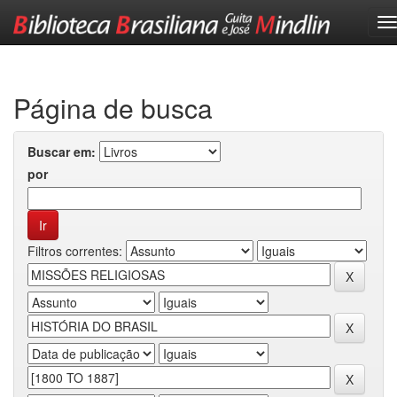
Skip
navigation
Página de busca
Buscar em:
por
Filtros correntes: