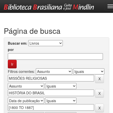
Skip
navigation
Página de busca
Buscar em:
por
Filtros correntes: