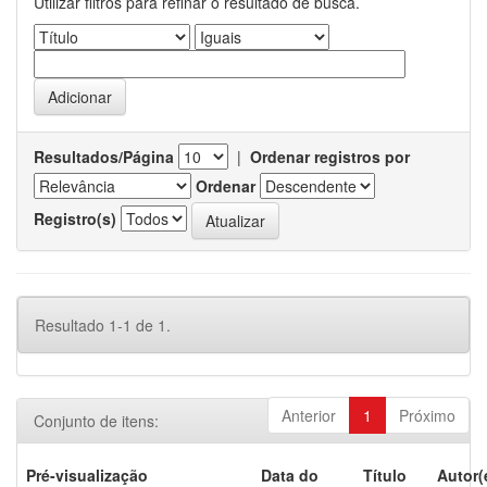
Utilizar filtros para refinar o resultado de busca.
Resultados/Página
|
Ordenar registros por
Ordenar
Registro(s)
Resultado 1-1 de 1.
Anterior
1
Próximo
Conjunto de itens:
Pré-visualização
Data do
Título
Autor(