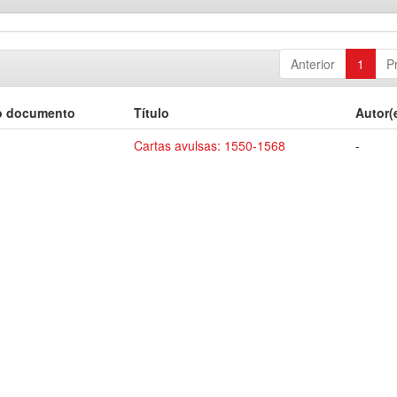
Anterior
1
P
o documento
Título
Autor(
Cartas avulsas: 1550-1568
-