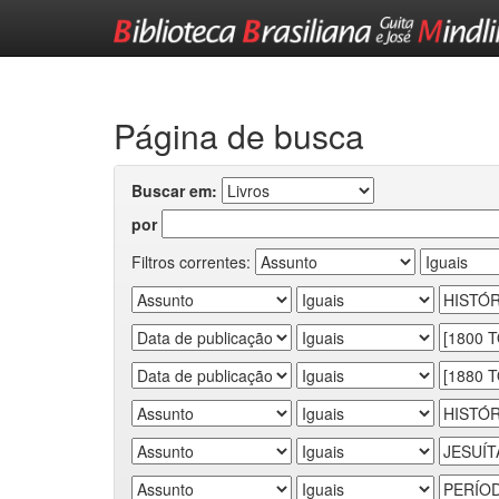
Skip
navigation
Página de busca
Buscar em:
por
Filtros correntes: