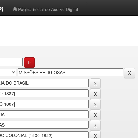
-->
Página inicial do Acervo Digital