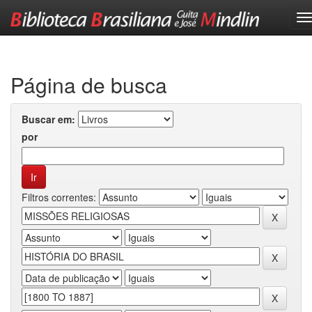
Skip
navigation
Página de busca
Buscar em:
por
Filtros correntes: