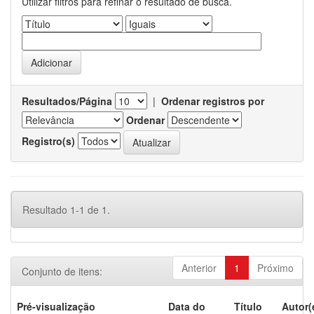
Utilizar filtros para refinar o resultado de busca.
Resultados/Página
|
Ordenar registros por
Ordenar
Registro(s)
Resultado 1-1 de 1.
Anterior
1
Próximo
Conjunto de itens:
Pré-visualização
Data do
Título
Autor(