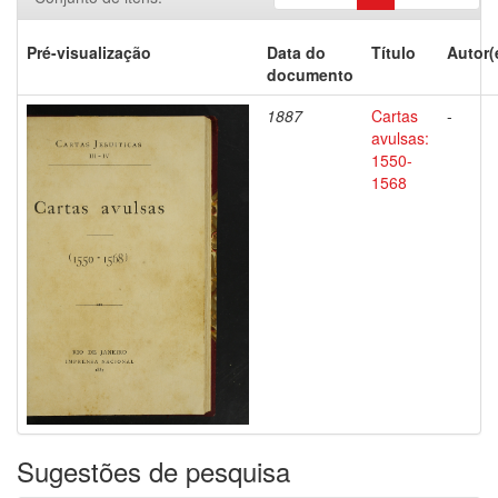
Pré-visualização
Data do
Título
Autor(
documento
1887
Cartas
-
avulsas:
1550-
1568
Sugestões de pesquisa