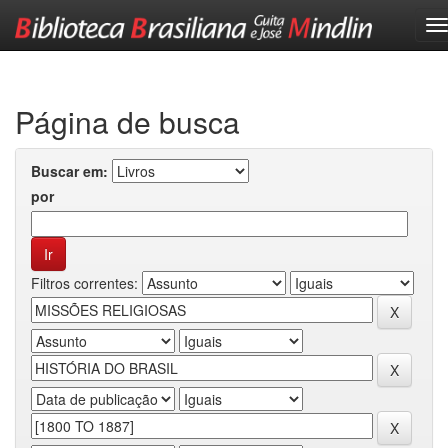
Skip
navigation
Página de busca
Buscar em:
por
Filtros correntes: