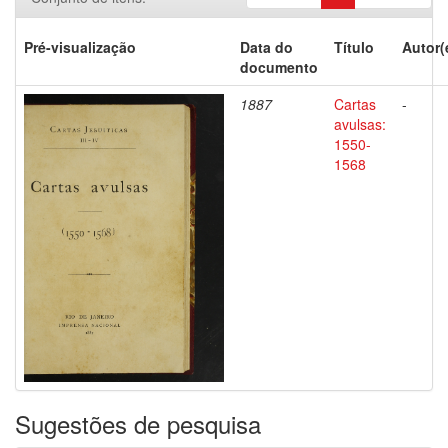
Pré-visualização
Data do
Título
Autor(
documento
1887
Cartas
-
avulsas:
1550-
1568
Sugestões de pesquisa