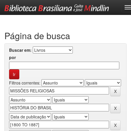
Skip
navigation
Página de busca
Buscar em:
por
Filtros correntes: