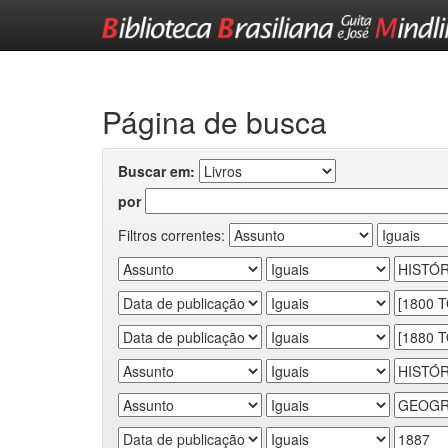
Skip
navigation
Página de busca
Buscar em:
por
Filtros correntes: