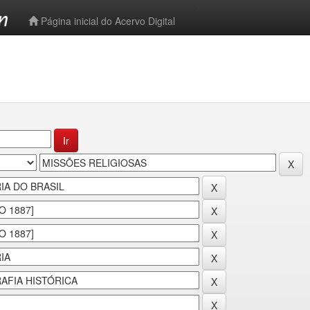
-->
Página inicial do Acervo Digital