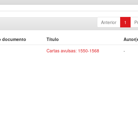
Anterior
1
P
o documento
Título
Autor(
Cartas avulsas: 1550-1568
-