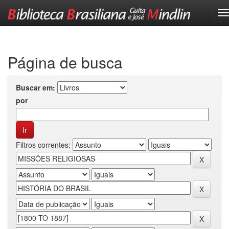
Skip
navigation
Página de busca
Buscar em:
por
Filtros correntes: