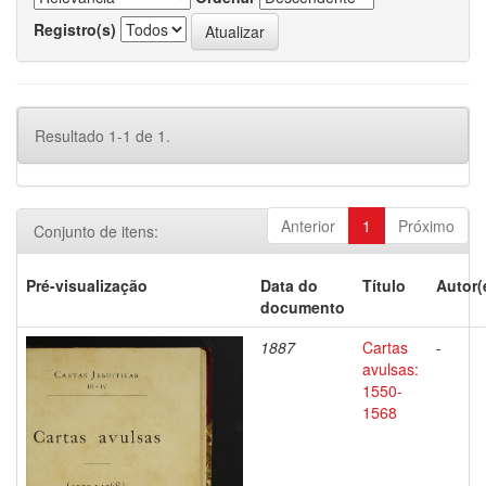
Registro(s)
Resultado 1-1 de 1.
Anterior
1
Próximo
Conjunto de itens:
Pré-visualização
Data do
Título
Autor(
documento
1887
Cartas
-
avulsas:
1550-
1568