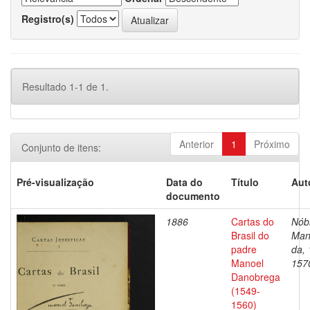
Registro(s)
Resultado 1-1 de 1.
Anterior
1
Próximo
Conjunto de itens:
Pré-visualização
Data do
Título
Aut
documento
1886
Cartas do
Nób
Brasil do
Man
padre
da,
Manoel
157
Danobrega
(1549-
1560)