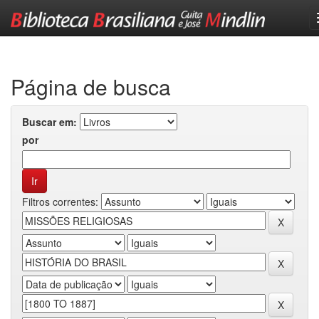
Skip
navigation
Página de busca
Buscar em:
por
Filtros correntes: