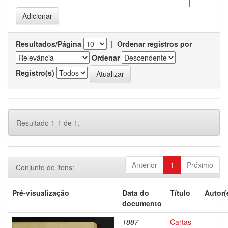
Resultados/Página
|
Ordenar registros por
Ordenar
Registro(s)
Resultado 1-1 de 1.
Anterior
1
Próximo
Conjunto de itens:
Pré-visualização
Data do
Título
Autor(
documento
1887
Cartas
-