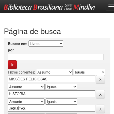
Skip
navigation
Página de busca
Buscar em:
por
Filtros correntes: