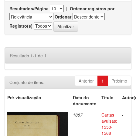
Resultados/Página
|
Ordenar registros por
Ordenar
Registro(s)
Resultado 1-1 de 1.
Anterior
1
Próximo
Conjunto de itens:
Pré-visualização
Data do
Título
Autor(
documento
1887
Cartas
-
avulsas:
1550-
1568