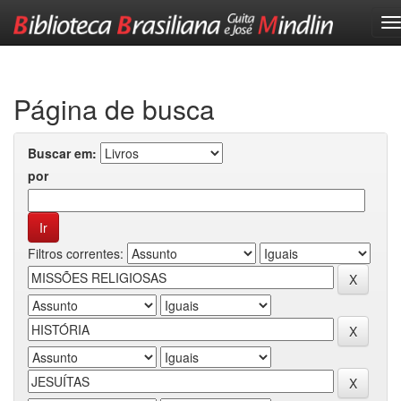
Skip
navigation
Página de busca
Buscar em:
por
Filtros correntes: