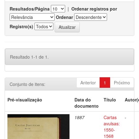
Resultados/Página
|
Ordenar registros por
Ordenar
Registro(s)
Resultado 1-1 de 1.
Anterior
1
Próximo
Conjunto de itens:
Pré-visualização
Data do
Título
Autor(
documento
1887
Cartas
-
avulsas:
1550-
1568