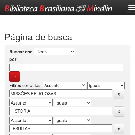
Skip
navigation
Página de busca
Buscar em:
por
Filtros correntes: