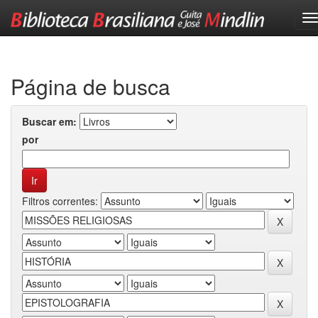
Skip
navigation
Página de busca
Buscar em:
por
Filtros correntes: