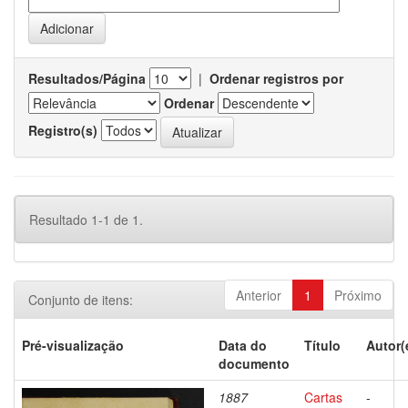
Resultados/Página
|
Ordenar registros por
Ordenar
Registro(s)
Resultado 1-1 de 1.
Anterior
1
Próximo
Conjunto de itens:
Pré-visualização
Data do
Título
Autor(
documento
1887
Cartas
-