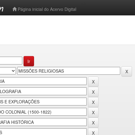
-->
Página inicial do Acervo Digital