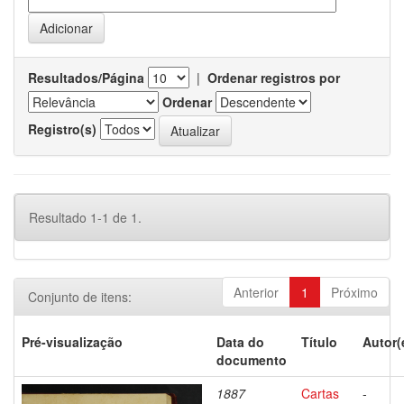
Resultados/Página
|
Ordenar registros por
Ordenar
Registro(s)
Resultado 1-1 de 1.
Anterior
1
Próximo
Conjunto de itens:
Pré-visualização
Data do
Título
Autor(
documento
1887
Cartas
-