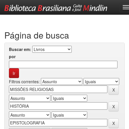
Skip
navigation
Página de busca
Buscar em:
por
Filtros correntes: