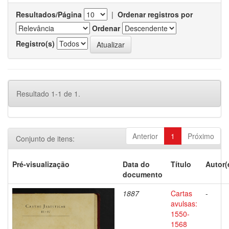
Resultados/Página
|
Ordenar registros por
Ordenar
Registro(s)
Resultado 1-1 de 1.
Anterior
1
Próximo
Conjunto de itens:
Pré-visualização
Data do
Título
Autor(
documento
1887
Cartas
-
avulsas:
1550-
1568