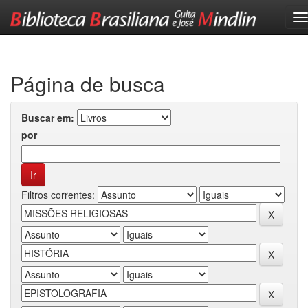
Skip
navigation
Página de busca
Buscar em:
por
Filtros correntes: