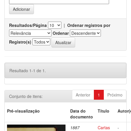
Resultados/Página
|
Ordenar registros por
Ordenar
Registro(s)
Resultado 1-1 de 1.
Anterior
1
Próximo
Conjunto de itens:
Pré-visualização
Data do
Título
Autor(
documento
1887
Cartas
-