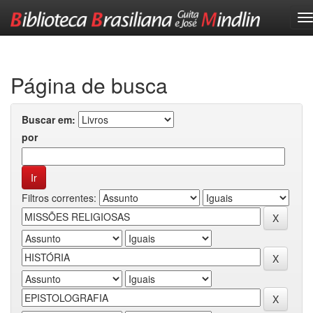
Skip
navigation
Página de busca
Buscar em:
por
Filtros correntes: