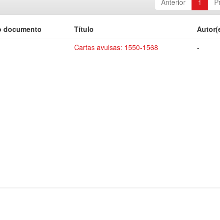
Anterior
1
P
o documento
Título
Autor(
Cartas avulsas: 1550-1568
-