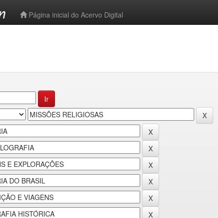
-->
Página inicial do Acervo Digital