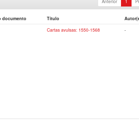
Anterior
1
P
o documento
Título
Autor(
Cartas avulsas: 1550-1568
-