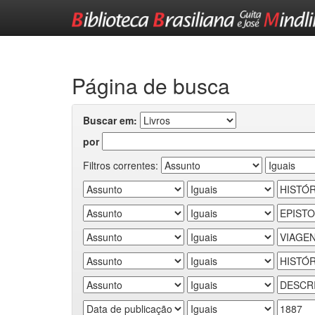
Skip
navigation
Página de busca
Buscar em:
por
Filtros correntes: