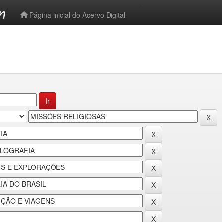
-->
Página inicial do Acervo Digital