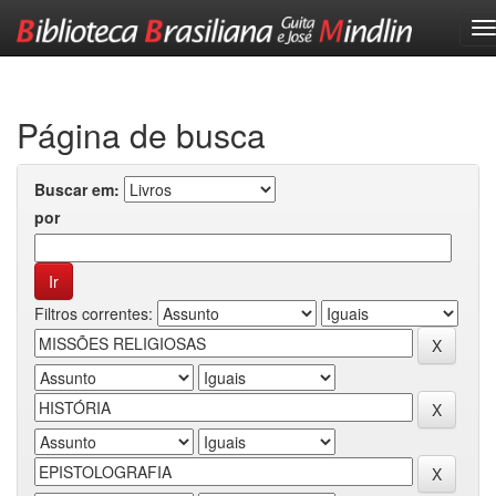
Skip
navigation
Página de busca
Buscar em:
por
Filtros correntes: