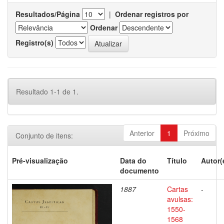
Resultados/Página
|
Ordenar registros por
Ordenar
Registro(s)
Resultado 1-1 de 1.
Anterior
1
Próximo
Conjunto de itens:
Pré-visualização
Data do
Título
Autor(
documento
1887
Cartas
-
avulsas:
1550-
1568