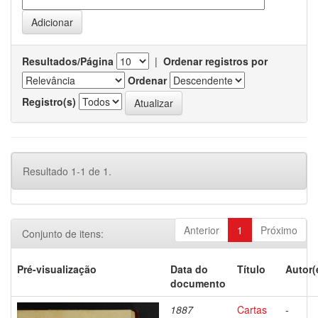
Resultados/Página
|
Ordenar registros por
Ordenar
Registro(s)
Resultado 1-1 de 1.
Anterior
1
Próximo
Conjunto de itens:
Pré-visualização
Data do
Título
Autor(
documento
1887
Cartas
-