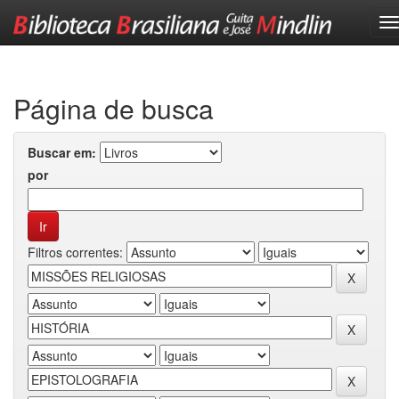
Skip
navigation
Página de busca
Buscar em:
por
Filtros correntes: