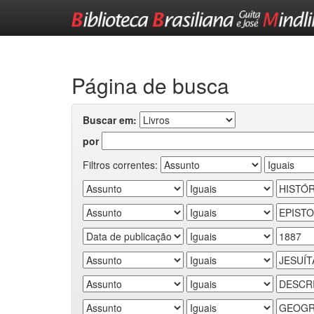
Skip
navigation
Página de busca
Buscar em:
por
Filtros correntes: