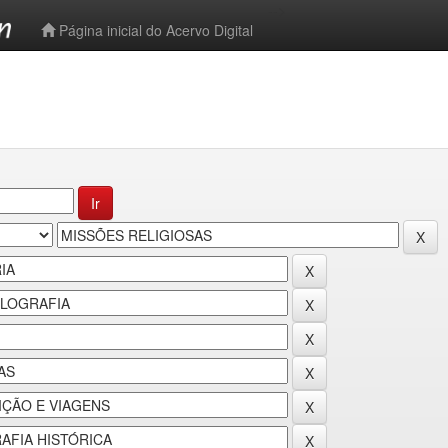
-->
Página inicial do Acervo Digital