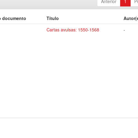
Anterior
1
P
o documento
Título
Autor(
Cartas avulsas: 1550-1568
-