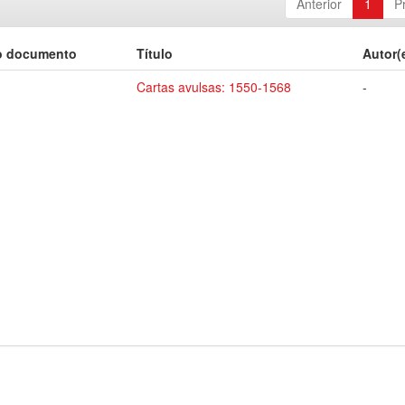
Anterior
1
P
o documento
Título
Autor(
Cartas avulsas: 1550-1568
-