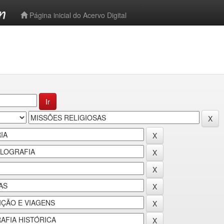
-->
Página inicial do Acervo Digital