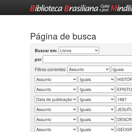
Skip
navigation
Página de busca
Buscar em:
por
Filtros correntes: