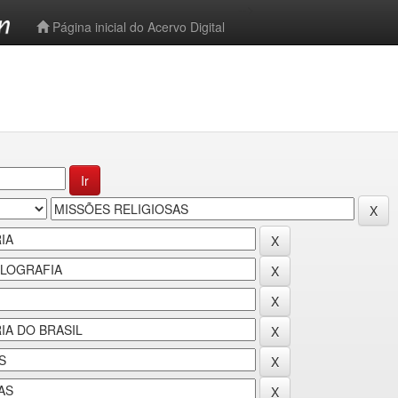
-->
Página inicial do Acervo Digital