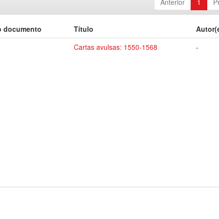
Anterior
1
P
o documento
Título
Autor(
Cartas avulsas: 1550-1568
-