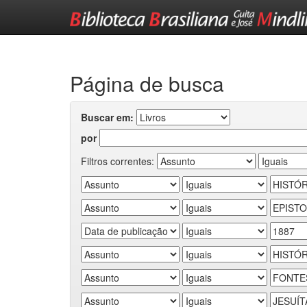
Skip
navigation
Página de busca
Buscar em:
por
Filtros correntes: