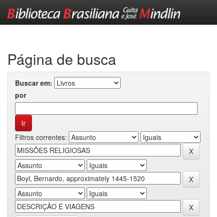
Skip
navigation
Página de busca
Buscar em:
por
Filtros correntes: