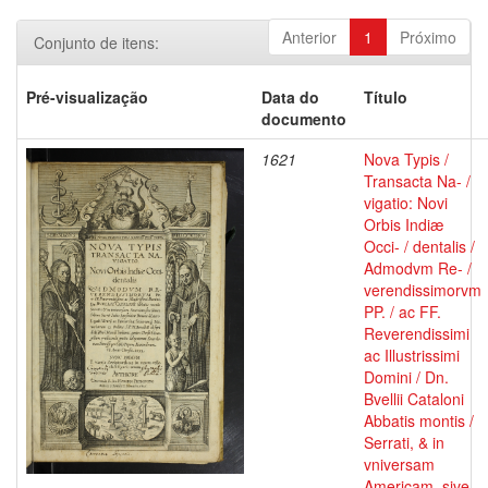
Anterior
1
Próximo
Conjunto de itens:
Pré-visualização
Data do
Título
documento
1621
Nova Typis /
Transacta Na- /
vigatio: Novi
Orbis Indiæ
Occi- / dentalis /
Admodvm Re- /
verendissimorvm
PP. / ac FF.
Reverendissimi
ac Illustrissimi
Domini / Dn.
Bvellii Cataloni
Abbatis montis /
Serrati, & in
vniversam
Americam, sive