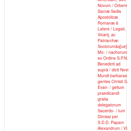
Novum / Orbem
Sacræ Sedis
Apostolicæ
Romanæ â
Latere / Legati,
Vicarij, ac
Patriarchæ:
Sociorumâq[ue]
Mo- / nachorum
ex Ordine S.P.N.
Benedicti ad
suprà / dicti Novi
Mundi barbaras
gentes Christi S.
Evan- / gelium
praedicandi
gratia
delegatorum
Sacerdo- / tum
Dimissi per
S.D.D. Papam
Alexandrum / VI.