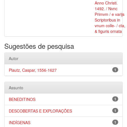
Anno Christi.
1492. / Nvnc
Primvm / e varijs
Scriptoribus in
vnum colle- / cta,
& figuris ornata
Sugestões de pesquisa
Autor
Plautz, Caspar, 1556-1627
1
Assunto
BENEDITINOS
1
DESCOBERTAS E EXPLORAÇÕES
1
INDÍGENAS
1