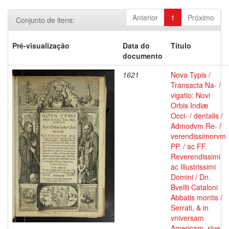
Anterior
1
Próximo
Conjunto de itens:
Pré-visualização
Data do
Título
documento
1621
Nova Typis /
Transacta Na- /
vigatio: Novi
Orbis Indiæ
Occi- / dentalis /
Admodvm Re- /
verendissimorvm
PP. / ac FF.
Reverendissimi
ac Illustrissimi
Domini / Dn.
Bvellii Cataloni
Abbatis montis /
Serrati, & in
vniversam
Americam, sive