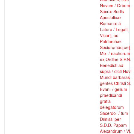
Novum / Orbem
Sacræ Sedis
Apostolicæ
Romanæ â
Latere / Legati,
Vicarij, ac
Patriarchæ:
Sociorumâq[ue]
Mo- / nachorum
ex Ordine S.P.N.
Benedicti ad
suprà / dicti Novi
Mundi barbaras
gentes Christi S.
Evan- / gelium
praedicandi
gratia
delegatorum
Sacerdo- / tum
Dimissi per
S.D.D. Papam
Alexandrum / VI.