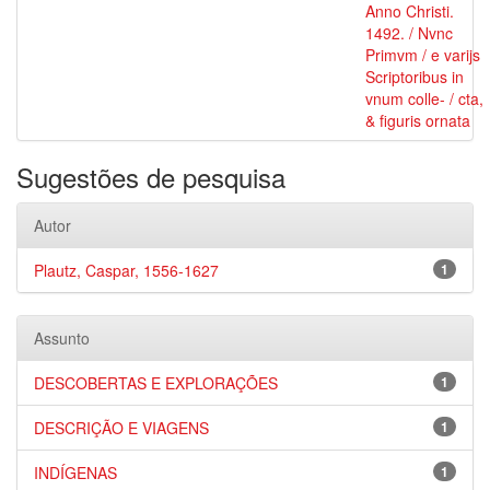
Anno Christi.
1492. / Nvnc
Primvm / e varijs
Scriptoribus in
vnum colle- / cta,
& figuris ornata
Sugestões de pesquisa
Autor
Plautz, Caspar, 1556-1627
1
Assunto
DESCOBERTAS E EXPLORAÇÕES
1
DESCRIÇÃO E VIAGENS
1
INDÍGENAS
1