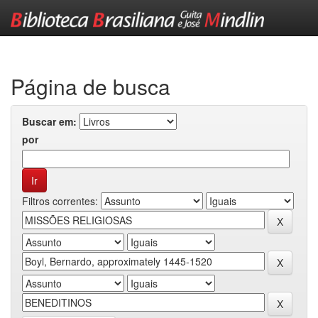
Skip
navigation
Página de busca
Buscar em:
por
Filtros correntes: