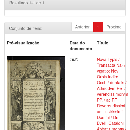
Resultado 1-1 de 1.
Anterior
1
Próximo
Conjunto de itens:
Pré-visualização
Data do
Título
documento
1621
Nova Typis /
Transacta Na- /
vigatio: Novi
Orbis Indiæ
Occi- / dentalis /
Admodvm Re- /
verendissimorvm
PP. / ac FF.
Reverendissimi
ac Illustrissimi
Domini / Dn.
Bvellii Cataloni
Abbatis montis /