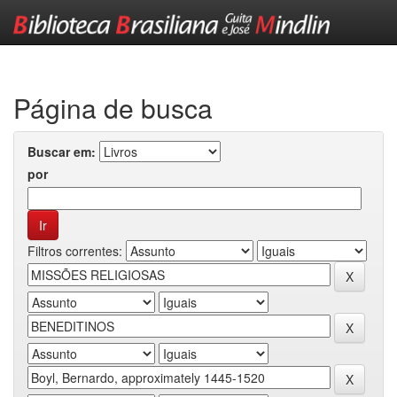
Skip
navigation
Página de busca
Buscar em:
por
Filtros correntes: