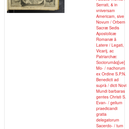
Serrati, & in
vniversam
Americam, sive
Novum / Orbem
Sacræ Sedis
Apostolicæ
Romanæ â
Latere / Legati,
Vicarij, ac
Patriarchæ:
Sociorumâq[ue]
Mo- / nachorum
ex Ordine S.P.N.
Benedicti ad
suprà / dicti Novi
Mundi barbaras
gentes Christi S.
Evan- / gelium
praedicandi
gratia
delegatorum
Sacerdo- / tum