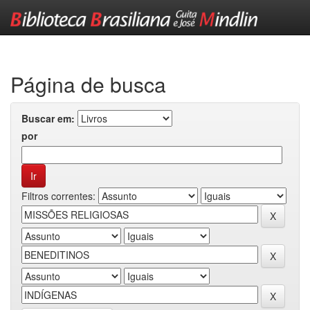
Skip
navigation
Página de busca
Buscar em:
por
Filtros correntes: