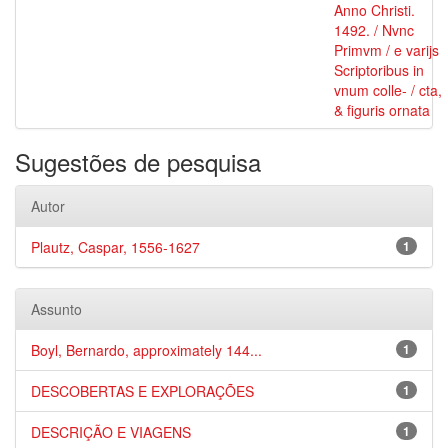
Anno Christi.
1492. / Nvnc
Primvm / e varijs
Scriptoribus in
vnum colle- / cta,
& figuris ornata
Sugestões de pesquisa
Autor
Plautz, Caspar, 1556-1627
1
Assunto
Boyl, Bernardo, approximately 144...
1
DESCOBERTAS E EXPLORAÇÕES
1
DESCRIÇÃO E VIAGENS
1