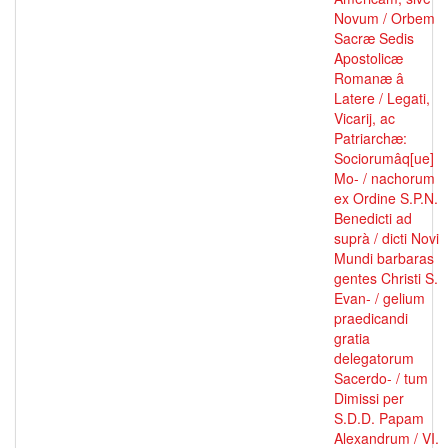
Novum / Orbem
Sacræ Sedis
Apostolicæ
Romanæ â
Latere / Legati,
Vicarij, ac
Patriarchæ:
Sociorumâq[ue]
Mo- / nachorum
ex Ordine S.P.N.
Benedicti ad
suprà / dicti Novi
Mundi barbaras
gentes Christi S.
Evan- / gelium
praedicandi
gratia
delegatorum
Sacerdo- / tum
Dimissi per
S.D.D. Papam
Alexandrum / VI.