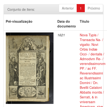
Anterior
1
Próximo
Conjunto de itens:
Pré-visualização
Data do
Título
documento
1621
Nova Typis /
Transacta Na- /
vigatio: Novi
Orbis Indiæ
Occi- / dentalis /
Admodvm Re- /
verendissimorvm
PP. / ac FF.
Reverendissimi
ac Illustrissimi
Domini / Dn.
Bvellii Cataloni
Abbatis montis /
Serrati, & in
vniversam
Americam, sive