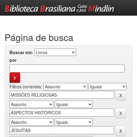
Skip
navigation
Página de busca
Buscar em:
por
Filtros correntes: