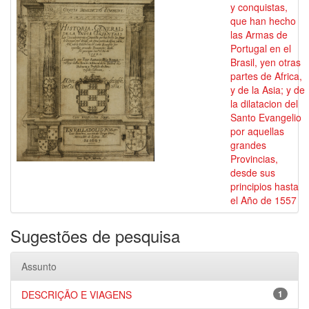
y conquistas,
que han hecho
las Armas de
Portugal en el
Brasil, yen otras
partes de Africa,
y de la Asia; y de
la dilatacion del
Santo Evangelio
por aquellas
grandes
Provincias,
desde sus
principios hasta
el Año de 1557
Sugestões de pesquisa
Assunto
DESCRIÇÃO E VIAGENS
1