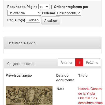
Resultados/Página
|
Ordenar registros por
Ordenar
Registro(s)
Resultado 1-1 de 1.
Anterior
1
Próximo
Conjunto de itens:
Pré-visualização
Data do
Título
documento
1603
Historia General
de la Yndia
Oriental : los
descubrimientos,