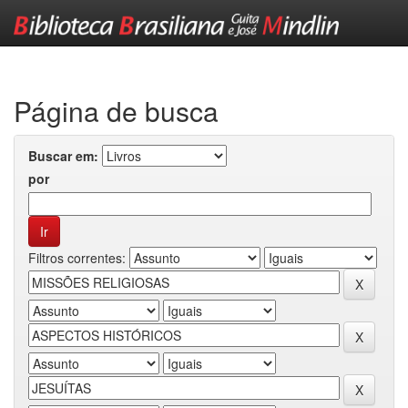
Skip
navigation
Página de busca
Buscar em:
por
Filtros correntes: