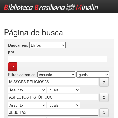
Skip
navigation
Página de busca
Buscar em:
por
Filtros correntes: