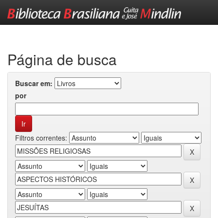
Skip
navigation
Página de busca
Buscar em:
por
Filtros correntes: