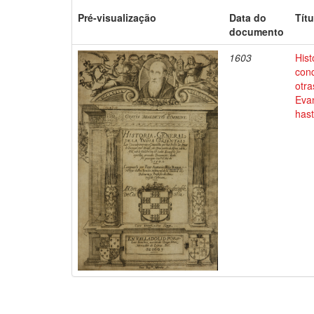
Pré-visualização
Data do
Títu
documento
1603
Hist
conq
otra
Evan
has