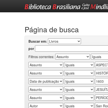
Skip
navigation
Página de busca
Buscar em:
por
Filtros correntes: