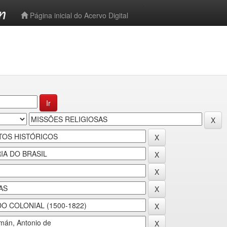
-->
Página inicial do Acervo Digital