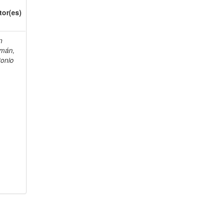
tor(es)
n
mán,
tonio