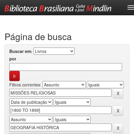
Skip
navigation
Página de busca
Buscar em:
por
Filtros correntes: