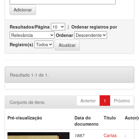
Resultados/Página
|
Ordenar registros por
Ordenar
Registro(s)
Resultado 1-1 de 1.
Anterior
1
Próximo
Conjunto de itens:
Pré-visualização
Data do
Título
Autor(
documento
1887
Cartas
-