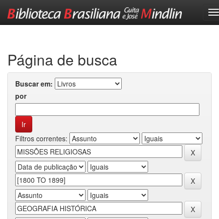
Skip
navigation
Página de busca
Buscar em:
por
Filtros correntes: