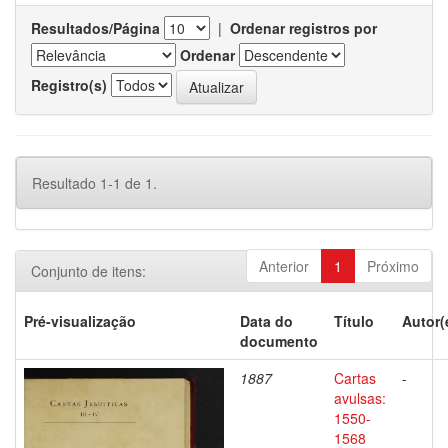
Resultados/Página
|
Ordenar registros por
Ordenar
Registro(s)
Resultado 1-1 de 1.
Anterior
1
Próximo
Conjunto de itens:
Pré-visualização
Data do
Título
Autor(
documento
1887
Cartas
-
avulsas:
1550-
1568