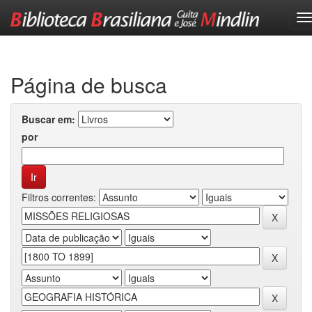
Skip
navigation
Página de busca
Buscar em:
por
Filtros correntes: