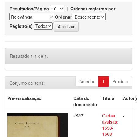
Resultados/Página
|
Ordenar registros por
Ordenar
Registro(s)
Resultado 1-1 de 1.
Anterior
1
Próximo
Conjunto de itens:
Pré-visualização
Data do
Título
Autor(
documento
1887
Cartas
-
avulsas:
1550-
1568