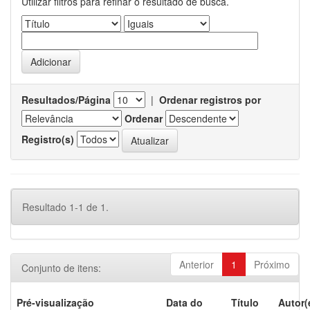
Utilizar filtros para refinar o resultado de busca.
Resultados/Página
|
Ordenar registros por
Ordenar
Registro(s)
Resultado 1-1 de 1.
Anterior
1
Próximo
Conjunto de itens:
Pré-visualização
Data do
Título
Autor(