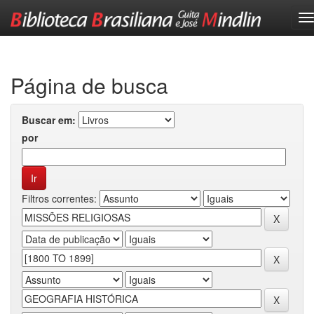
Skip
navigation
Página de busca
Buscar em:
por
Filtros correntes: